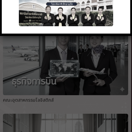
คณะอุตสาหกรรมโลจิสติกส์