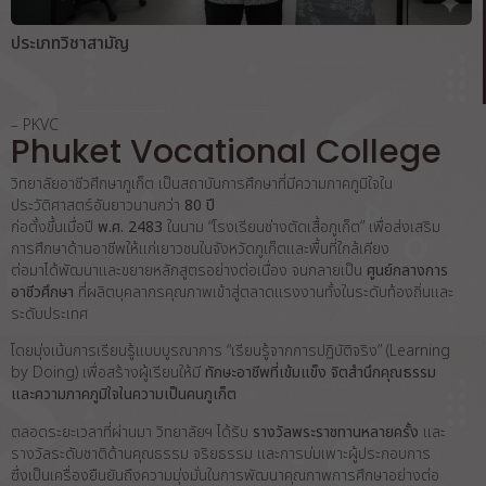
ประเภทวิชาสามัญ
– PKVC
Phuket Vocational College
วิทยาลัยอาชีวศึกษาภูเก็ต เป็นสถาบันการศึกษาที่มีความภาคภูมิใจใน
ประวัติศาสตร์อันยาวนานกว่า
80 ปี
ก่อตั้งขึ้นเมื่อปี
พ.ศ. 2483
ในนาม “โรงเรียนช่างตัดเสื้อภูเก็ต” เพื่อส่งเสริม
การศึกษาด้านอาชีพให้แก่เยาวชนในจังหวัดภูเก็ตและพื้นที่ใกล้เคียง
ต่อมาได้พัฒนาและขยายหลักสูตรอย่างต่อเนื่อง จนกลายเป็น
ศูนย์กลางการ
อาชีวศึกษา
ที่ผลิตบุคลากรคุณภาพเข้าสู่ตลาดแรงงานทั้งในระดับท้องถิ่นและ
ระดับประเทศ
โดยมุ่งเน้นการเรียนรู้แบบบูรณาการ “เรียนรู้จากการปฏิบัติจริง” (Learning
by Doing) เพื่อสร้างผู้เรียนให้มี
ทักษะอาชีพที่เข้มแข็ง จิตสำนึกคุณธรรม
และความภาคภูมิใจในความเป็นคนภูเก็ต
ตลอดระยะเวลาที่ผ่านมา วิทยาลัยฯ ได้รับ
รางวัลพระราชทานหลายครั้ง
และ
รางวัลระดับชาติด้านคุณธรรม จริยธรรม และการบ่มเพาะผู้ประกอบการ
ซึ่งเป็นเครื่องยืนยันถึงความมุ่งมั่นในการพัฒนาคุณภาพการศึกษาอย่างต่อ