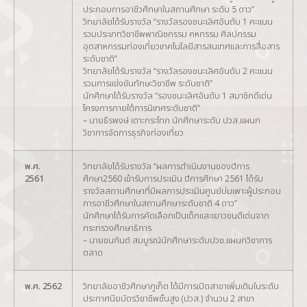
ประกอบการอาชีวศึกษาในสถานศึกษา ระดับ 5 ดาว”
วิทยาลัยได้รับรางวัล “รางวัลรองชนะเลิศอันดับ 1 คะแนน
รวมประเภทวิชาชีพพาณิชกรรม คหกรรม ศิลปกรรม
อุตสาหกรรมท่องเที่ยวเทคโนโลยีสารสนเทศและการสื่อสาร
ระดับชาติ”
วิทยาลัยได้รับรางวัล “รางวัลรองชนะเลิศอันดับ 2 คะแนน
รวมการแข่งขันทักษะวิชาชีพ ระดับชาติ”
นักศึกษาได้รับรางวัล “รองชนะเลิศอันดับ 1 สมาชิกดีเด่น
โครงการภายใต้การนิเทศระดับชาติ”
– นายธีรพงษ์ เตาะกระโทก นักศึกษาระดับ ปวส.แผนก
วิชาการจัดการธุรกิจท่องเที่ยว
พ.ศ.
วิทยาลัยได้รับรางวัล “ผลการดำเนินงานของปีการ
2561
ศึกษา2560 เข้ารับการประเมิน ปีการศึกษา 2561 ได้รับ
รางวัลสถานศึกษาที่มีผลการประเมินศูนย์บ่มเพาะผู้ประกอบ
การอาชีวศึกษาในสถานศึกษาระดับชาติ 4 ดาว”
นักศึกษาได้รับการคัดเลือกเป็นเด็กและเยาวชนดีเด่นจาก
กระทรวงศึกษาธิการ
– นายชนกันต์ สมบูรณ์นักศึกษาระดับปวช.แผนกวิชาการ
ตลาด
พ.ศ. 2562
วิทยาลัยอาชีวศึกษาภูเก็ต ได้มีการเปิดสาขาเพิ่มเติมในระดับ
ประกาศนียบัตรวิชาชีพชั้นสูง (ปวส.) จำนวน 2 สาขา