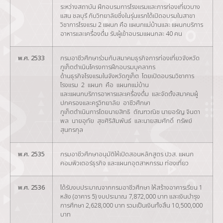
ระหว่างสถาบัน ฝึกอบรมการโรงแรมและการท่องเที่ยวบาง
แสน ชลบุรี กับวิทยาลัยซึ่งในรุ่นแรกได้เปิดอบรมในสาขา
วิชาการโรงแรม 2 แผนก คือ แผนกแม่บ้านและ แผนกบริการ
อาหารและเครื่องดื่ม รับผู้เข้าอบรมแผนกละ 40 คน
พ.ศ. 2533
กรมอาชีวศึกษาร่วมกับสมาคมธุรกิจการท่องเที่ยวจังหวัด
ภูเก็ตดำเนินโครงการฝึกอบรมบุคลากร
ด้านธุรกิจโรงแรมในจังหวัดภูเก็ต โดยเปิดอบรมวิชาการ
โรงแรม 2 แผนก คือ แผนกแม่บ้าน
และแผนกบริการอาหารและเครื่องดื่ม และจัดตั้งสมาคมผู้
ปกครองและครูวิทยาลัย อาชีวศึกษา
ภูเก็ตดำเนินการโดยนายสิทธิ ตัณฑวณิช นายอรัญ จินดา
พล นายอุทัย สุขศิริสัมพันธ์ และนายสมศักดิ์ ทรัพย์
สุนทรกุล
พ.ศ. 2535
กรมอาชีวศึกษาอนุมัติให้เปิดสอนหลักสูตร ปวส. แผนก
คอมพิวเตอร์ธุรกิจ และแผนกอุตสาหกรรม ท่องเที่ยว
พ.ศ. 2536
ได้รับงบประมาณจากกรมอาชีวศึกษา ให้สร้างอาคารเรียน 1
หลัง (อาคาร 5) งบประมาณ 7,872,000 บาท และเงินบำรุง
การศึกษา 2,628,000 บาท รวมเป็นเงินทั้งสิ้น 10,500,000
บาท