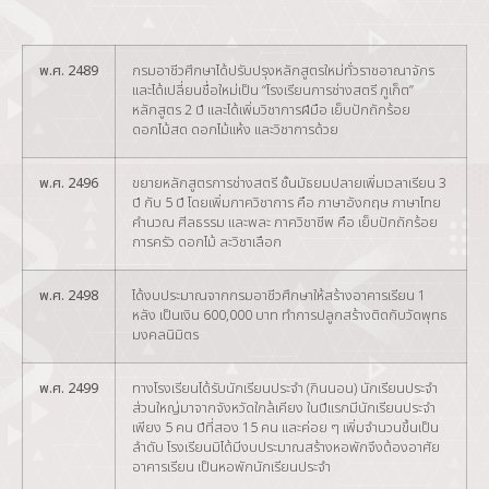
พ.ศ. 2489
กรมอาชีวศึกษาได้ปรับปรุงหลักสูตรใหม่ทั่วราชอาณาจักร
และได้เปลี่ยนชื่อใหม่เป็น “โรงเรียนการช่างสตรี ภูเก็ต”
หลักสูตร 2 ปี และได้เพิ่มวิชาการฝีมือ เย็บปักถักร้อย
ดอกไม้สด ดอกไม้แห้ง และวิชาการด้วย
พ.ศ. 2496
ขยายหลักสูตรการช่างสตรี ชั้นมัธยมปลายเพิ่มเวลาเรียน 3
ปี กับ 5 ปี โดยเพิ่มภาควิชาการ คือ ภาษาอังกฤษ ภาษาไทย
คำนวณ ศีลธรรม และพละ ภาควิชาชีพ คือ เย็บปักถักร้อย
การครัว ดอกไม้ ละวิชาเลือก
พ.ศ. 2498
ได้งบประมาณจากกรมอาชีวศึกษาให้สร้างอาคารเรียน 1
หลัง เป็นเงิน 600,000 บาท ทำการปลูกสร้างติดกับวัดพุทธ
มงคลนิมิตร
พ.ศ. 2499
ทางโรงเรียนได้รับนักเรียนประจำ (กินนอน) นักเรียนประจำ
ส่วนใหญ่มาจากจังหวัดใกล้เคียง ในปีแรกมีนักเรียนประจำ
เพียง 5 คน ปีที่สอง 15 คน และค่อย ๆ เพิ่มจำนวนขึ้นเป็น
ลำดับ โรงเรียนมิได้มีงบประมาณสร้างหอพักจึงต้องอาศัย
อาคารเรียน เป็นหอพักนักเรียนประจำ