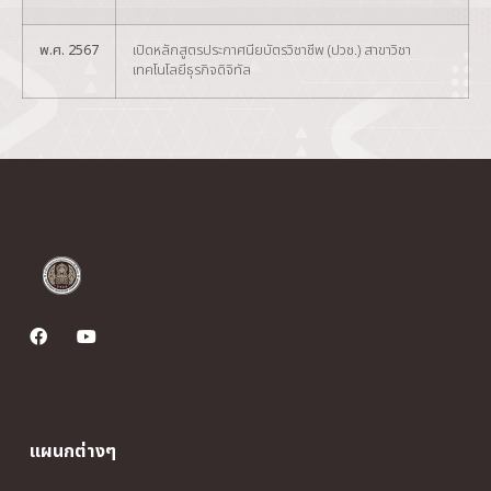
พ.ศ. 2567
เปิดหลักสูตรประกาศนียบัตรวิชาชีพ (ปวช.) สาขาวิชา
เทคโนโลยีธุรกิจดิจิทัล
แผนกต่างๆ