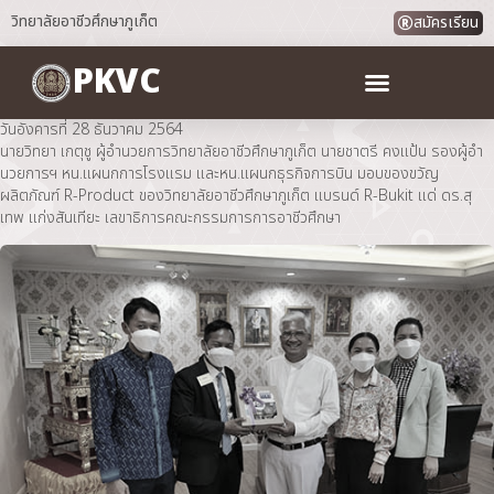
วิทยาลัยอาชีวศึกษาภูเก็ต
สมัครเรียน
PKVC
วันอังคารที่ 28 ธันวาคม 2564
นายวิทยา เกตุชู ผู้อำนวยการวิทยาลัยอาชีวศึกษาภูเก็ต นายชาตรี คงแป้น รองผู้อำ
นวยการฯ หน.แผนกการโรงแรม และหน.แผนกธุรกิจการบิน มอบของขวัญ
ผลิตภัณฑ์ R-Product ของวิทยาลัยอาชีวศึกษาภูเก็ต แบรนด์ R-Bukit แด่ ดร.สุ
เทพ แก่งสันเทียะ เลขาธิการคณะกรรมการการอาชีวศึกษา