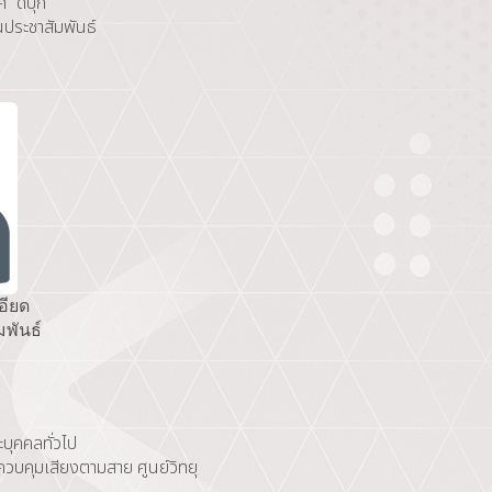
ศ ดีบุก
านประชาสัมพันธ์
อียด
มพันธ์
บุคคลทั่วไป
วบคุมเสียงตามสาย ศูนย์วิทยุ