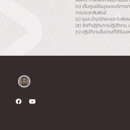
(๓) เป็นศูนย์ข้อมูลและบริการ
การประชาสัมพันธ์
(๔) ดูแล บำรุงรักษาและรับผิด
(๕) จัดทำปฏิทินการปฏิบัติงา
(๖) ปฏิบัติงานอื่นตามที่ได้รับ