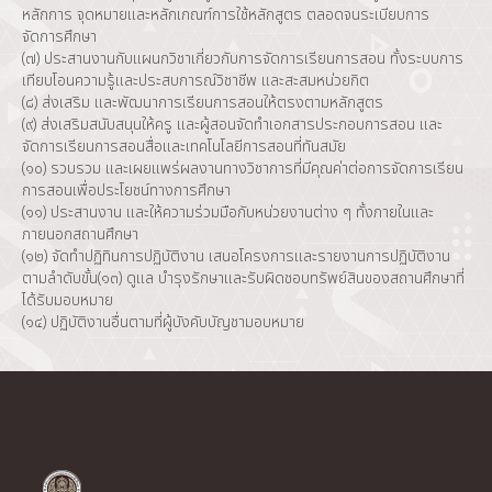
หลักการ จุดหมายและหลักเกณฑ์การใช้หลักสูตร ตลอดจนระเบียบการ
จัดการศึกษา
(๗) ประสานงานกับแผนกวิชาเกี่ยวกับการจัดการเรียนการสอน ทั้งระบบการ
เทียบโอนความรู้และประสบการณ์วิชาชีพ และสะสมหน่วยกิต
(๘) ส่งเสริม และพัฒนาการเรียนการสอนให้ตรงตามหลักสูตร
(๙) ส่งเสริมสนับสนุนให้ครู และผู้สอนจัดทำเอกสารประกอบการสอน และ
จัดการเรียนการสอนสื่อและเทคโนโลยีการสอนที่ทันสมัย
(๑๐) รวบรวม และเผยแพร่ผลงานทางวิชาการที่มีคุณค่าต่อการจัดการเรียน
การสอนเพื่อประโยชน์ทางการศึกษา
(๑๑) ประสานงาน และให้ความร่วมมือกับหน่วยงานต่าง ๆ ทั้งภายในและ
ภายนอกสถานศึกษา
(๑๒) จัดทำปฏิทินการปฏิบัติงาน เสนอโครงการและรายงานการปฏิบัติงาน
ตามลำดับขั้น(๑๓) ดูแล บำรุงรักษาและรับผิดชอบทรัพย์สินของสถานศึกษาที่
ได้รับมอบหมาย
(๑๔) ปฏิบัติงานอื่นตามที่ผู้บังคับบัญชามอบหมาย