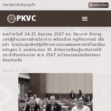
วิทยาลัยอาชีวศึกษาภูเก็ต
สมัครเรียน
PKVC
ระหว่างวันที่ 24-25 มิถุนายน 2567 ดร. ปิยะมาศ ชำนาญ
รองผู้อำนวยการฝ่ายวิชาการ พร้อมด้วย ครูภัทราภรณ์ เสือ
แก้ว ร่วมประชุมเชิงปฏิบัติการงานสวนพฤกษศาสตร์โรงเรียน
หลักสูตร 5 องค์ประกอบ 35 ลำดับการเรียนรู้ระดับภาคใต้
ประจำปีงบประมาณ พ.ศ 2567 ณโรงแรมธรรมรินทร์ธนา
จังหวัดตรัง
มิถุนายน 27, 2024