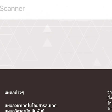
วิ
แผนกต่างๆ
ที
โท
แผนกวิชาเทคโนโลยีสารสนเทศ
โท
แผนกวิชาสามัญสัมพันธ์