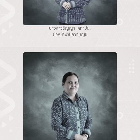
นางสาวธัญญา คหาปนะ
หัวหน้างานการบัญชี