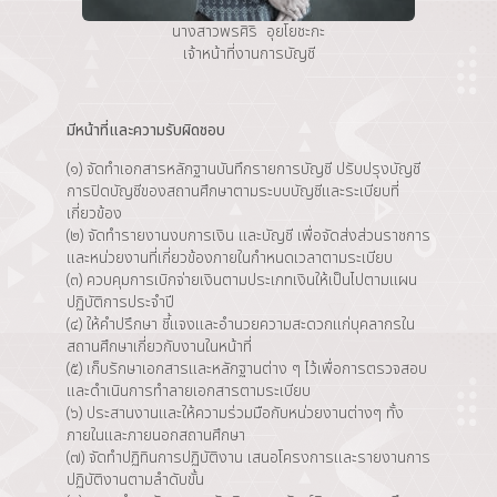
นางสาวพรศิริ อุยโยชะกะ
เจ้าหน้าที่งานการบัญชี
มีหน้าที่และความรับผิดชอบ
(๑) จัดทำเอกสารหลักฐานบันทึกรายการบัญชี ปรับปรุงบัญชี
การปิดบัญชีของสถานศึกษาตามระบบบัญชีและระเบียบที่
เกี่ยวข้อง
(๒) จัดทำรายงานงบการเงิน และบัญชี เพื่อจัดส่งส่วนราชการ
และหน่วยงานที่เกี่ยวข้องภายในกำหนดเวลาตามระเบียบ
(๓) ควบคุมการเบิกจ่ายเงินตามประเภทเงินให้เป็นไปตามแผน
ปฏิบัติการประจำปี
(๔) ให้คำปรึกษา ชี้แจงและอำนวยความสะดวกแก่บุคลากรใน
สถานศึกษาเกี่ยวกับงานในหน้าที่
(๕) เก็บรักษาเอกสารและหลักฐานต่าง ๆ ไว้เพื่อการตรวจสอบ
และดำเนินการทำลายเอกสารตามระเบียบ
(๖) ประสานงานและให้ความร่วมมือกับหน่วยงานต่างๆ ทั้ง
ภายในและภายนอกสถานศึกษา
(๗) จัดทำปฏิทินการปฏิบัติงาน เสนอโครงการและรายงานการ
ปฏิบัติงานตามลำดับขั้น