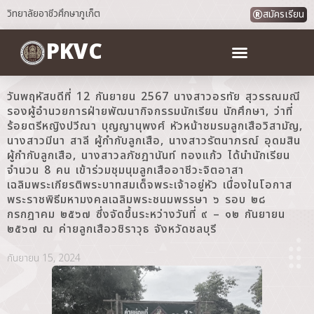
วิทยาลัยอาชีวศึกษาภูเก็ต
สมัครเรียน
PKVC
วันพฤหัสบดีที่ 12 กันยายน 2567 นางสาวอรทัย สุวรรณมณี
รองผู้อำนวยการฝ่ายพัฒนากิจกรรมนักเรียน นักศึกษา, ว่าที่
ร้อยตรีหญิงปวีณา บุญญานุพงศ์ หัวหน้าชมรมลูกเสือวิสามัญ,
นางสาวมีนา สาลี ผู้กำกับลูกเสือ, นางสาวรัตนาภรณ์ อุดมสิน
ผู้กำกับลูกเสือ, นางสาวลภัชฎานันท์ ทองแก้ว ได้นำนักเรียน
จำนวน 8 คน เข้าร่วมชุมนุมลูกเสืออาชีวะจิตอาสา
เฉลิมพระเกียรติพระบาทสมเด็จพระเจ้าอยู่หัว เนื่องในโอกาส
พระราชพิธีมหามงคลเฉลิมพระชนมพรรษา ๖ รอบ ๒๘
กรกฎาคม ๒๕๖๗ ซึ่งจัดขึ้นระหว่างวันที่ ๙ – ๑๒ กันยายน
๒๕๖๗ ณ ค่ายลูกเสือวชิราวุธ จังหวัดชลบุรี
กันยายน 15, 2024