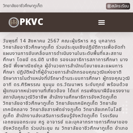
วิทยาลัยอาชีวศึกษาภูเก็ต
สมัครเรียน
PKVC
วันพุธที่ 14 สิงหาคม 2567 คณะผู้บริหาร ครู บุคลากร
วิทยาลัยอาชีวศึกษาภูเก็ต ร่วมประชุมเชิงปฏิบัติการเพื่อจัดทำ
แผนงานการขับเคลื่อนการดำเนินงานในระดับพื้นที่และสถาน
ศึกษา โดยมี ดร.นิติ นาชิต รองเลขาธิการสภาการศึกษา นาง
รัชนี พึ่งพาณิชย์กุล ผู้อำนวยการสำนักนโยบายและแผนการ
ศึกษา ปฏิบัติหน้าที่ผู้อำนวยการสำนักกรอบคุณวุฒิแห่งชาติ
รักษาการในตำแหน่งที่ปรึกษาด้านระบบการศึกษา ผู้ทรงคุณวุฒิ
อาทิ ดร.ศิริพรรณ ชุมนุม ดร.วัฒนาพร ระงับทุกข์ พร้อมด้วย
ผู้แทนจากหน่วยงานที่เกี่ยวข้อง ได้แก่ กรมพัฒนาฝีมือแรงงาน
สถาบันคุณวุฒิวิชาชีพ สำนักงานศึกษาธิการจังหวัดภูเก็ต
วิทยาลัยอาชีวศึกษาภูเก็ต วิทยาลัยเทคนิคภูเก็ต วิทยาลัย
เทคนิคถลาง วิทยาลัยสารพัดช่างภูเก็ต วิทยาลัยเทคโนโลยี
ภูเก็ต สำนักงานส่งเสริมการเรียนรู้จังหวัดภูเก็ต โรงเรียน
เอกชนนอกระบบ ครู อาจารย์ และบุคลากรทางการศึกษาของ
จังหวัดภูเก็ต ร่วมประชุม ณ วิทยาลัยอาชีวศึกษาภูเก็ต อำเภอ