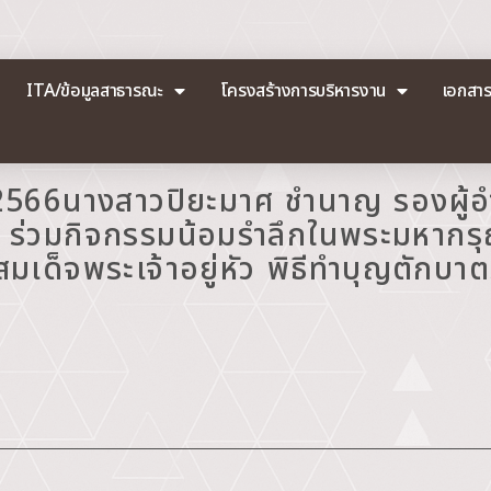
ITA/ข้อมูลสาธารณะ
โครงสร้างการบริหารงาน
เอกสา
ม 2566นางสาวปิยะมาศ ชำนาญ รองผู้
ต ร่วมกิจกรรมน้อมรำลึกในพระมหากรุณ
ด็จพระเจ้าอยู่หัว พิธีทำบุญตักบ