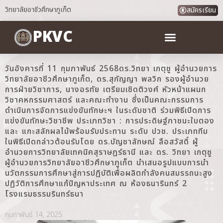
วิทยาลัยอาชีวศึกษาภูเก็ต
สมัครเรียน
PKVC
วันอังคารที่ 11 กุมภาพันธ์ 2568ดร.วิทยา เกตุชู ผู้อำนวยการ
วิทยาลัยอาชีวศึกษาภูเก็ต, ดร.สุกัญญา พลวิก รองผู้อำนวย
การฝ่ายวิชาการ, นางอรทัย เตรียมเชิดติวงศ์ หัวหน้าแผนก
วิชาคหกรรมศาสตร์ และคณะทำงาน ซึ่งเป็นคณะกรรมการ
ดำเนินการจัดการแข่งขันทักษะฯ ในระดับชาติ ร่วมพิธีเปิดการ
แข่งขันทักษะวิชาชีพ ประเภทวิชา : การประดิษฐ์ภาชนะใบตอง
และ แกะสลักผลไม้พร้อมรับประทาน ระดับ ปวช. ประเภททีม
ในพิธีเปิดกล่าวต้อนรับโดย ดร.บัญชาลักษณ์ ลือสวัสดิ์ ผู้
อำนวยการวิทยาลัยเทคนิคสุราษฎร์ธานี และ ดร. วิทยา เกตุชู
ผู้อำนวยการวิทยาลัยอาชีวศึกษาภูเก็ต นำเสนอรูปแบบการนำ
นวัตกรรมการศึกษาสู่การปฏิบัติเพื่อผลิตกำลังคนสมรรถนะสูง
ปฏิวัติการศึกษาแก้ปัญหาประเทศ ณ ห้องธนารินทร์ 2
โรงแรมธรรมรินทร์ธนา
กุมภาพันธ์ 14, 2025