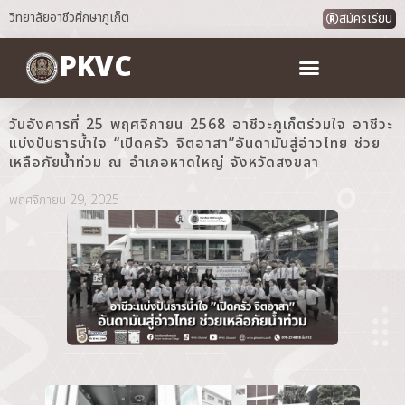
วิทยาลัยอาชีวศึกษาภูเก็ต
สมัครเรียน
PKVC
วันอังคารที่ 25 พฤศจิกายน 2568 อาชีวะภูเก็ตร่วมใจ อาชีวะ
แบ่งปันธารน้ำใจ “เปิดครัว จิตอาสา”อันดามันสู่อ่าวไทย ช่วย
เหลือภัยน้ำท่วม ณ อำเภอหาดใหญ่ จังหวัดสงขลา
พฤศจิกายน 29, 2025