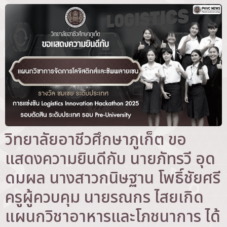
วิทยาลัยอาชีวศึกษาภูเก็ต ขอ
แสดงความยินดีกับ นายภัทรวี อุด
ดมผล นางสาวกนิษฐาน โพธิ์ชัยศรี
ครูผู้ควบคุม นายรณกร ไสยเกิด
แผนกวิชาอาหารและโภชนาการ ได้