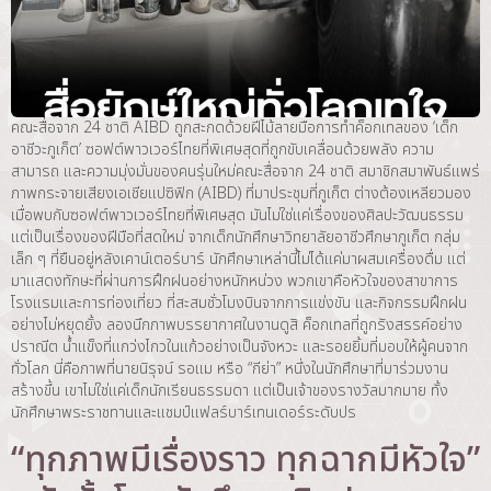
คณะสื่อจาก 24 ชาติ AIBD ถูกสะกดด้วยฝีไม้ลายมือการทำค็อกเทลของ ‘เด็ก
อาชีวะภูเก็ต’ ซอฟต์พาวเวอร์ไทยที่พิเศษสุดที่ถูกขับเคลื่อนด้วยพลัง ความ
สามารถ และความมุ่งมั่นของคนรุ่นใหม่คณะสื่อจาก 24 ชาติ สมาชิกสมาพันธ์แพร่
ภาพกระจายเสียงเอเชียแปซิฟิก (AIBD) ที่มาประชุมที่ภูเก็ต ต่างต้องเหลียวมอง
เมื่อพบกับซอฟต์พาวเวอร์ไทยที่พิเศษสุด มันไม่ใช่แค่เรื่องของศิลปะวัฒนธรรม
แต่เป็นเรื่องของฝีมือที่สดใหม่ จากเด็กนักศึกษาวิทยาลัยอาชีวศึกษาภูเก็ต กลุ่ม
เล็ก ๆ ที่ยืนอยู่หลังเคาน์เตอร์บาร์ นักศึกษาเหล่านี้ไม่ได้แค่มาผสมเครื่องดื่ม แต่
มาแสดงทักษะที่ผ่านการฝึกฝนอย่างหนักหน่วง พวกเขาคือหัวใจของสาขาการ
โรงแรมและการท่องเที่ยว ที่สะสมชั่วโมงบินจากการแข่งขัน และกิจกรรมฝึกฝน
อย่างไม่หยุดยั้ง ลองนึกภาพบรรยากาศในงานดูสิ ค็อกเทลที่ถูกรังสรรค์อย่าง
ปราณีต น้ำแข็งที่แกว่งไกวในแก้วอย่างเป็นจังหวะ และรอยยิ้มที่มอบให้ผู้คนจาก
ทั่วโลก นี่คือภาพที่นายนิรุจน์ รอแม หรือ “กีย่า” หนึ่งในนักศึกษาที่มาร่วมงาน
สร้างขึ้น เขาไม่ใช่แค่เด็กนักเรียนธรรมดา แต่เป็นเจ้าของรางวัลมากมาย ทั้ง
นักศึกษาพระราชทานและแชมป์แฟลร์บาร์เทนเดอร์ระดับปร
“ทุกภาพมีเรื่องราว ทุกฉากมีหัวใจ”