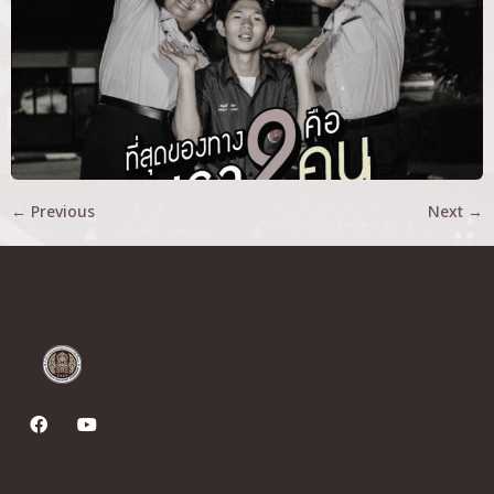
←
Previous
Next
→